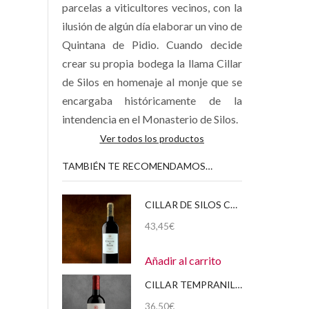
parcelas a viticultores vecinos, con la
ilusión de algún día elaborar un vino de
Quintana de Pidio. Cuando decide
crear su propia bodega la llama Cillar
de Silos en homenaje al monje que se
encargaba históricamente de la
intendencia en el Monasterio de Silos.
Ver todos los productos
TAMBIÉN TE RECOMENDAMOS…
CILLAR DE SILOS CRIANZA – MAGNUM (1,5 LITROS) 2018 CAJA DE CARTÓN
43,45
€
Añadir al carrito
CILLAR TEMPRANILLO – MAGNUM (1,5 LITROS) 2020 CAJA DE CARTÓN
36,50
€