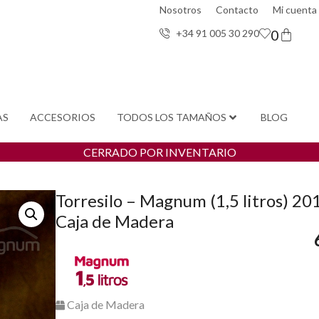
Nosotros
Contacto
Mi cuenta
0
+34 91 005 30 29
0
AS
ACCESORIOS
TODOS LOS TAMAÑOS
BLOG
CERRADO POR INVENTARIO
Torresilo – Magnum (1,5 litros) 20
Caja de Madera
Caja de Madera