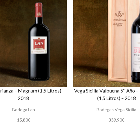
ianza – Magnum (1,5 Litros)
Vega Sicilia Valbuena 5º Año
2018
(1,5 Litros) – 2018
Bodega Lan
Bodegas Vega Sicilia
15,80
€
339,90
€