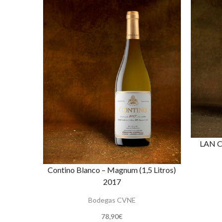
LAN Cr
Contino Blanco – Magnum (1,5 Litros)
2017
Bodegas CVNE
78,90
€