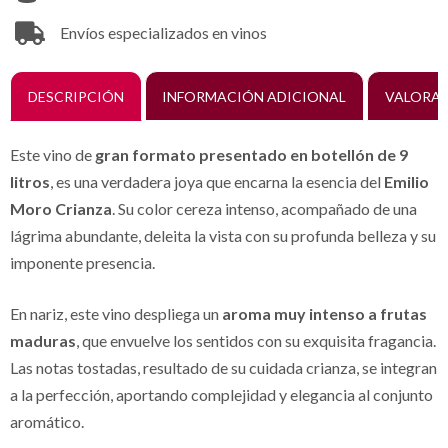
Envíos especializados en vinos
DESCRIPCIÓN
INFORMACIÓN ADICIONAL
VALORAC
Este vino de
gran formato presentado en botellón de 9
litros
, es una verdadera joya que encarna la esencia del
Emilio
Moro Crianza
. Su color cereza intenso, acompañado de una
lágrima abundante, deleita la vista con su profunda belleza y su
imponente presencia.
En nariz, este vino despliega un
aroma muy intenso a frutas
maduras
, que envuelve los sentidos con su exquisita fragancia.
Las notas tostadas, resultado de su cuidada crianza, se integran
a la perfección, aportando complejidad y elegancia al conjunto
aromático.