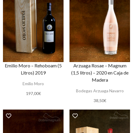
Emilio Moro – Rehoboam (5
Arzuaga Rosae – Magnum
Litros) 2019
(1,5 litros) – 2020 en Caja de
Madera
Emilio Moro
Bodegas Arzuaga Navarro
197,00
€
38,50
€