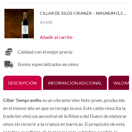
CILLAR DE SILOS CRIANZA – MAGNUM (1,5 LITROS) 2018 CAJA DE CARTÓN
43,45
€
Añadir al carrito
Calidad con el mejor precio
Envíos especializados en vinos
DESCRIPCIÓN
INFORMACIÓN ADICIONAL
VALORAC
Cillar Tempranillo
es un vibrante vino tinto joven, producido
en el mismo año en que se recoge la uva. Este caldo resucita la
tradición vinícola ancestral de la Ribera del Duero de elaborar
vinos sin recurrir a la crianza en barricas. El propósito de esta
práctica es reflejar, de la manera más auténtica posible, la