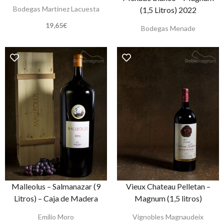
Bodegas Martinez Lacuesta
(1,5 Litros) 2022
19,65
€
Bodegas Menade
Malleolus – Salmanazar (9
Vieux Chateau Pelletan –
Litros) – Caja de Madera
Magnum (1,5 litros)
Emilio Moro
Vignobles Magnaudeix