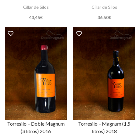
Cillar de Silos
Cillar de Silos
43,45
€
36,50
€
Torresilo – Doble Magnum
Torresilo – Magnum (1,5
(3 litros) 2016
litros) 2018