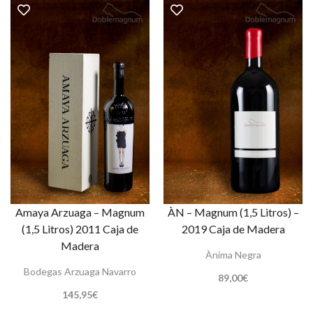
Amaya Arzuaga – Magnum
ÀN – Magnum (1,5 Litros) –
(1,5 Litros) 2011 Caja de
2019 Caja de Madera
Madera
Ànima Negra
Bodegas Arzuaga Navarro
89,00
€
145,95
€