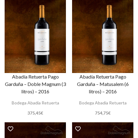
Abadía Retuerta Pago
Abadía Retuerta Pago
Garduña – Doble Magnum (3
Garduña – Matusalem (6
litros) – 2016
litros) – 2016
Bodega Abadía Retuerta
Bodega Abadía Retuerta
375,45
€
754,75
€