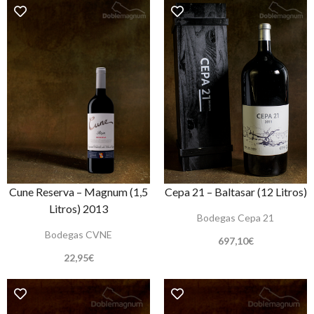
Cune Reserva – Magnum (1,5
Cepa 21 – Baltasar (12 Litros)
Litros) 2013
Bodegas Cepa 21
Bodegas CVNE
697,10
€
22,95
€