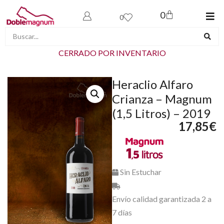
0
0
CERRADO POR INVENTARIO
Heraclio Alfaro
Crianza – Magnum
(1,5 Litros) – 2019
17,85
€
Sin Estuchar
Envío calidad garantizada 2 a
7 días