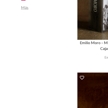
Más
Emilio Moro – M
Caja
Em