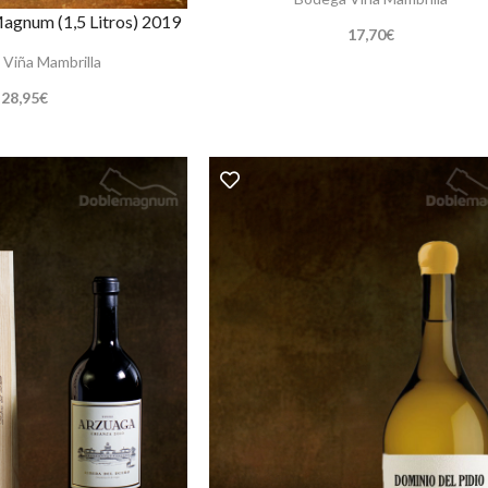
Magnum (1,5 Litros) 2019
17,70
€
Viña Mambrilla
28,95
€