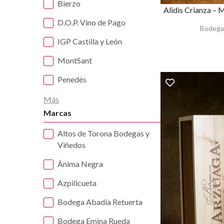
Bierzo
Alidis Crianza – 
D.O.P. Vino de Pago
Bodega 
IGP Castilla y León
MontSant
Penedés
Más
Marcas
Altos de Torona Bodegas y
Viñedos
Ànima Negra
Azpilicueta
Bodega Abadía Retuerta
Bodega Emina Rueda