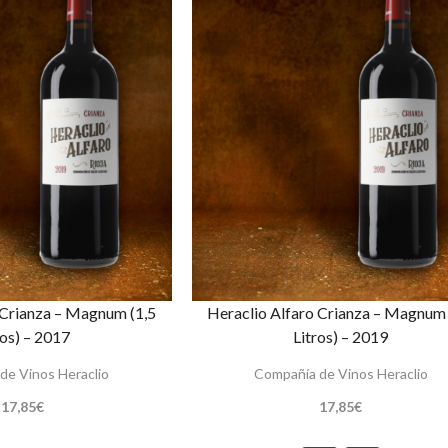
 Crianza – Magnum (1,5
Heraclio Alfaro Crianza – Magnum 
ros) – 2017
Litros) – 2019
de Vinos Heraclio
Compañía de Vinos Heraclio
17,85
€
17,85
€