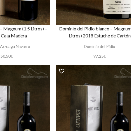
– Magnum (1,5 Litros) –
Dominio del Pidio blanco – Magnum
 Caja Madera
Litros) 2018 Estuche de Cartón
Arzuaga Navarro
Dominio del Pidio
50,50
€
97,25
€