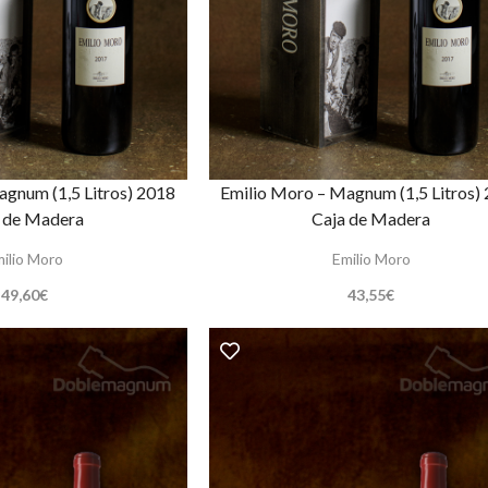
agnum (1,5 Litros) 2018
Emilio Moro – Magnum (1,5 Litros)
 de Madera
Caja de Madera
ilio Moro
Emilio Moro
49,60
€
43,55
€