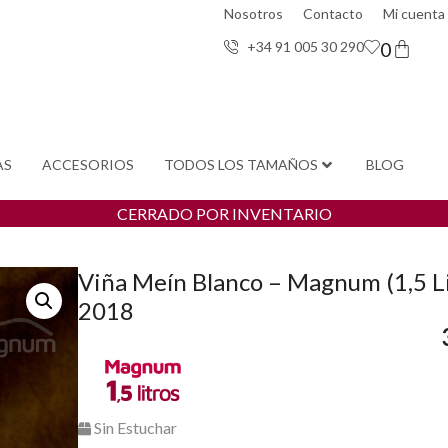
Nosotros
Contacto
Mi cuenta
0
+34 91 005 30 29
0
AS
ACCESORIOS
TODOS LOS TAMAÑOS
BLOG
CERRADO POR INVENTARIO
Viña Meín Blanco – Magnum (1,5 Li
2018
Sin Estuchar