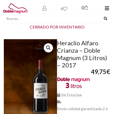
0
0
CERRADO POR INVENTARIO
Heraclio Alfaro
Crianza – Doble
Magnum (3 Litros)
– 2017
49,75
€
Sin Estuchar
Envío calidad garantizada 2 a