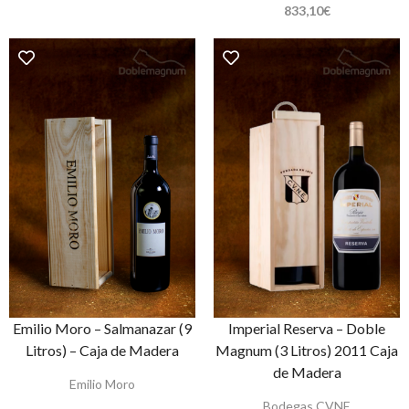
833,10
€
Emilio Moro – Salmanazar (9
Imperial Reserva – Doble
Litros) – Caja de Madera
Magnum (3 Litros) 2011 Caja
de Madera
Emilio Moro
Bodegas CVNE