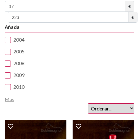
€
€
Añada
2004
2005
2008
2009
2010
Más