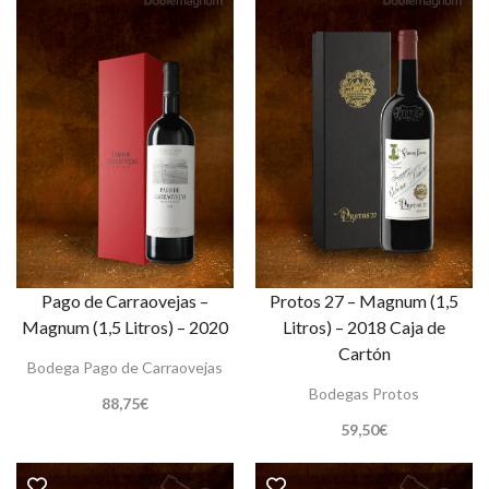
Pago de Carraovejas –
Protos 27 – Magnum (1,5
Magnum (1,5 Litros) – 2020
Litros) – 2018 Caja de
Cartón
Bodega Pago de Carraovejas
Bodegas Protos
88,75
€
59,50
€