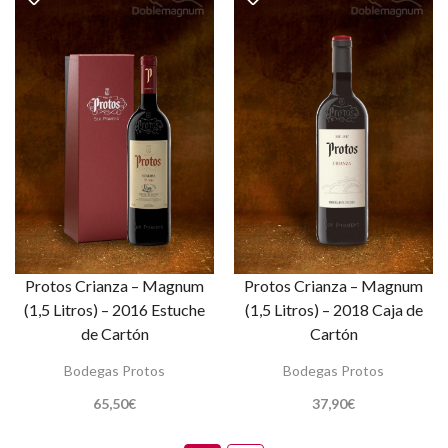
Protos Crianza – Magnum
Protos Crianza – Magnum
(1,5 Litros) – 2016 Estuche
(1,5 Litros) – 2018 Caja de
de Cartón
Cartón
Bodegas Protos
Bodegas Protos
65,50
€
37,90
€