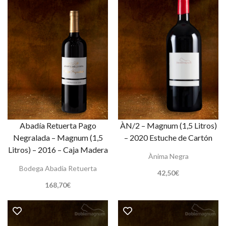
Abadía Retuerta Pago
ÀN/2 – Magnum (1,5 Litros)
Negralada – Magnum (1,5
– 2020 Estuche de Cartón
Litros) – 2016 – Caja Madera
Ànima Negra
Bodega Abadía Retuerta
42,50
€
168,70
€