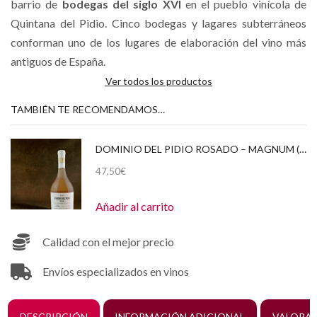
barrio de
bodegas del siglo XVI
en el pueblo vinícola de
Quintana del Pidio. Cinco bodegas y lagares subterráneos
conforman uno de los lugares de elaboración del vino más
antiguos de España.
Ver todos los productos
TAMBIÉN TE RECOMENDAMOS…
DOMINIO DEL PIDIO ROSADO – MAGNUM (1,5 LITROS) 2018 ESTUCHE DE CARTÓN
47,50
€
Añadir al carrito
Calidad con el mejor precio
Envíos especializados en vinos
DESCRIPCIÓN
INFORMACIÓN ADICIONAL
VALORAC