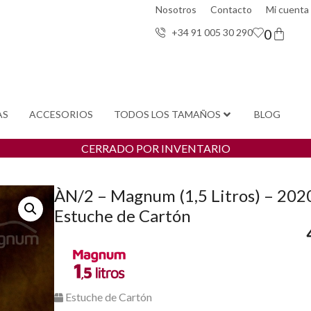
Nosotros
Contacto
Mi cuenta
0
+34 91 005 30 29
0
AS
ACCESORIOS
TODOS LOS TAMAÑOS
BLOG
CERRADO POR INVENTARIO
ÀN/2 – Magnum (1,5 Litros) – 202
Estuche de Cartón
Estuche de Cartón