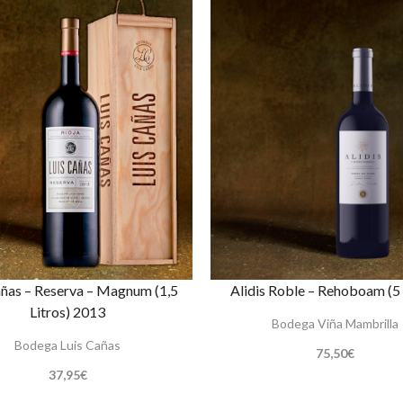
añas – Reserva – Magnum (1,5
Alidis Roble – Rehoboam (5 
Litros) 2013
Bodega Viña Mambrilla
Bodega Luis Cañas
75,50
€
37,95
€