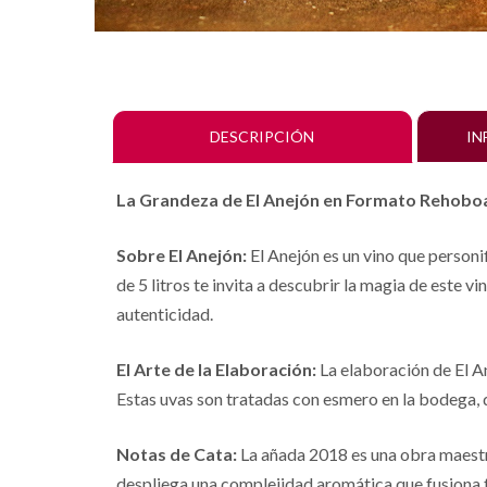
DESCRIPCIÓN
IN
La Grandeza de El Anejón en Formato Rehob
Sobre El Anejón:
El Anejón es un vino que person
de 5 litros te invita a descubrir la magia de este v
autenticidad.
El Arte de la Elaboración:
La elaboración de El An
Estas uvas son tratadas con esmero en la bodega, d
Notas de Cata:
La añada 2018 es una obra maestra 
despliega una complejidad aromática que fusiona f