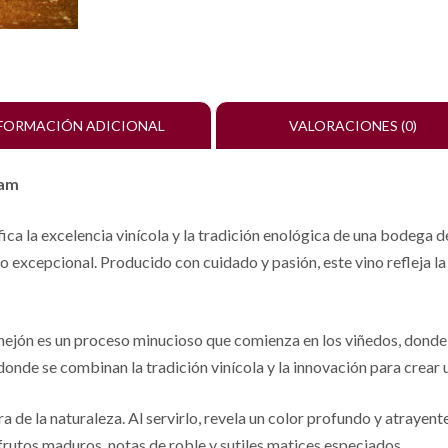
FORMACIÓN ADICIONAL
VALORACIONES (0)
oam
ifica la excelencia vinícola y la tradición enológica de una bode
ino excepcional. Producido con cuidado y pasión, este vino refleja l
ejón es un proceso minucioso que comienza en los viñedos, donde s
onde se combinan la tradición vinícola y la innovación para crear 
de la naturaleza. Al servirlo, revela un color profundo y atrayente 
rutos maduros, notas de roble y sutiles matices especiados.