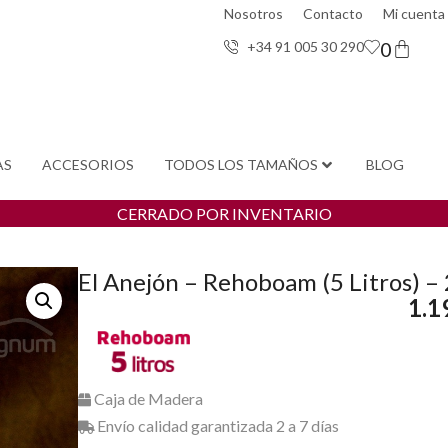
Nosotros
Contacto
Mi cuenta
0
+34 91 005 30 29
0
AS
ACCESORIOS
TODOS LOS TAMAÑOS
BLOG
CERRADO POR INVENTARIO
El Anejón – Rehoboam (5 Litros) –
1.1
Caja de Madera
Envío calidad garantizada 2 a 7 días