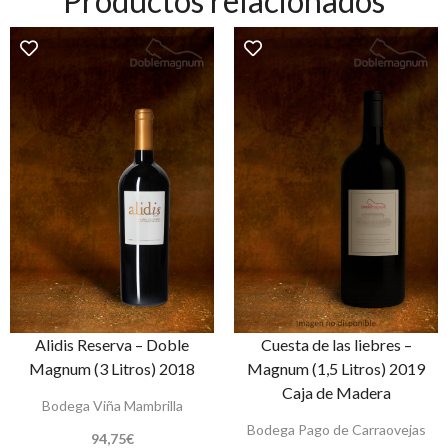
Productos relacionados
Alidis Reserva – Doble
Cuesta de las liebres –
Magnum (3 Litros) 2018
Magnum (1,5 Litros) 2019
Caja de Madera
Bodega Viña Mambrilla
Bodega Pago de Carraovejas
94,75
€