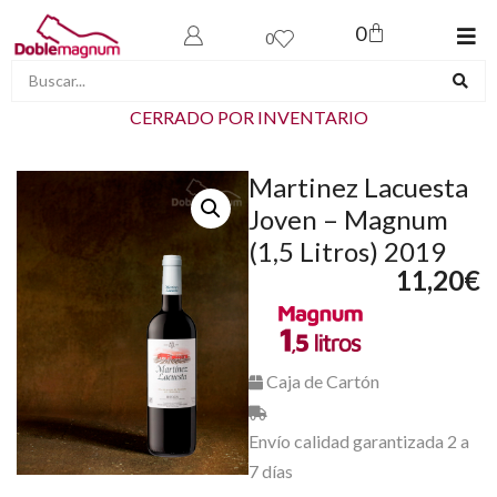
0
0
CERRADO POR INVENTARIO
Martinez Lacuesta
Joven – Magnum
(1,5 Litros) 2019
11,20
€
Caja de Cartón
Envío calidad garantizada 2 a
7 días