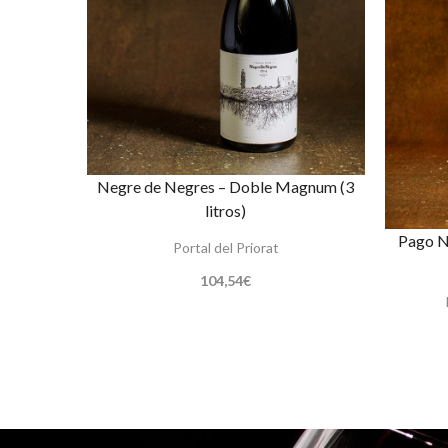
Negre de Negres – Doble Magnum (3
litros)
Pago N
Portal del Priorat
104,54
€