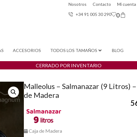
Nosotros
Contacto
Mi cuenta
0
+34 91 005 30 29
0
AS
ACCESORIOS
TODOS LOS TAMAÑOS
BLOG
CERRADO POR INVENTARIO
Malleolus – Salmanazar (9 Litros) –
de Madera
5
Caja de Madera