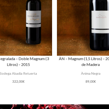
egralada – Doble Magnum (3
ÀN – Magnum (1,5 Litros) – 2
Litros) – 2015
de Madera
Bodega Abadía Retuerta
Ànima Negra
322,00
€
89,00
€