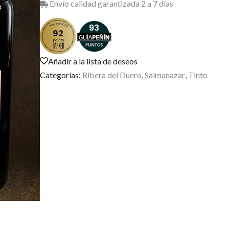
Envío calidad garantizada 2 a 7 días
93
92
Añadir a la lista de deseos
Categorías:
Ribera del Duero
,
Salmanazar
,
Tinto