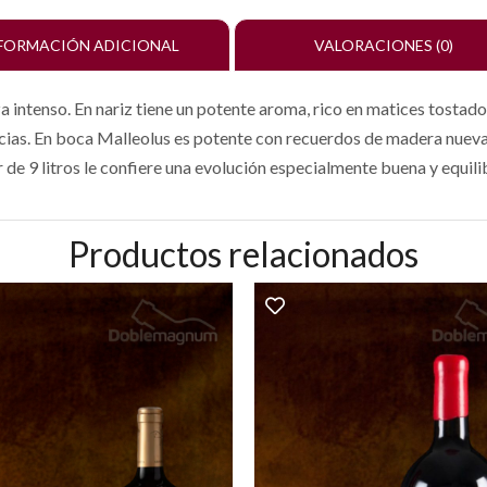
FORMACIÓN ADICIONAL
VALORACIONES (0)
 intenso. En nariz tiene un potente aroma, rico en matices tostados
ecias. En boca Malleolus es potente con recuerdos de madera nueva
 de 9 litros le confiere una evolución especialmente buena y equili
Productos relacionados