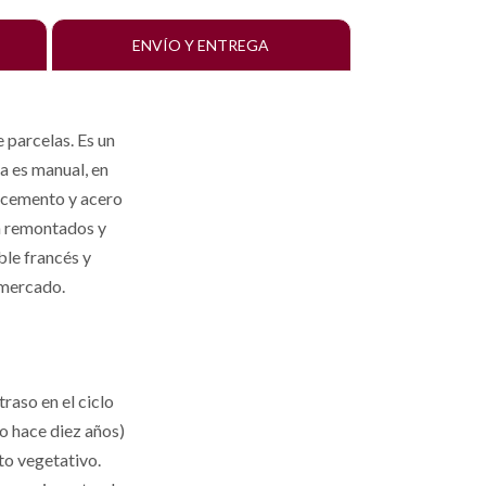
ENVÍO Y ENTREGA
 parcelas. Es un
a es manual, en
e cemento y acero
n remontados y
ble francés y
 mercado.
raso en el ciclo
o hace diez años)
to vegetativo.