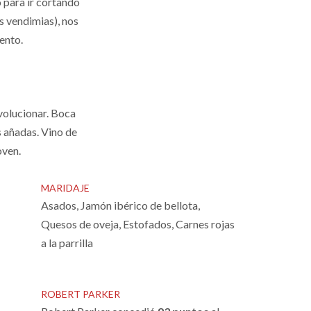
 para ir cortando
s vendimias), nos
ento.
evolucionar. Boca
s añadas. Vino de
oven.
MARIDAJE
Asados, Jamón ibérico de bellota,
Quesos de oveja, Estofados, Carnes rojas
a la parrilla
ROBERT PARKER