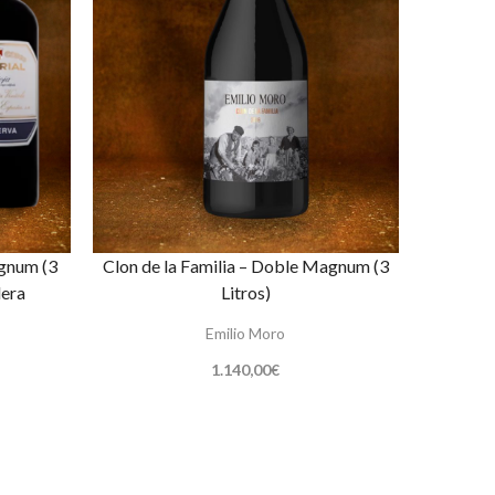
gnum (3
Clon de la Familia – Doble Magnum (3
dera
Litros)
Emilio Moro
1.140,00
€