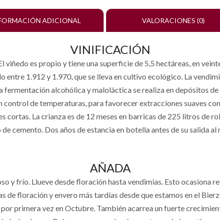
FORMACIÓN ADICIONAL
VALORACIONES (0)
VINIFICACIÓN
 viñedo es propio y tiene una superficie de 5,5 hectáreas, en veinte
o entre 1.912 y 1.970, que se lleva en cultivo ecológico. La vendimi
La fermentación alcohólica y maloláctica se realiza en depósitos d
n control de temperaturas, para favorecer extracciones suaves co
 cortas. La crianza es de 12 meses en barricas de 225 litros de ro
 de cemento. Dos años de estancia en botella antes de su salida al
AÑADA
so y frío. Llueve desde floración hasta vendimias. Esto ocasiona ret
as de floración y envero más tardías desde que estamos en el Bierz
 por primera vez en Octubre. También acarrea un fuerte crecimien