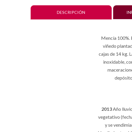
DESCRIPCIÓN
IN
Mencía 100%. El
viñedo plantad
cajas de 14 kg. 
inoxidable, co
maceraciones
depósito
2013
Año lluvio
vegetativo (fech
y se vendimia