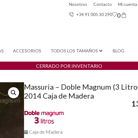
Nosotros
Contacto
Mi cuenta
0
+34 91 005 30 29
0
AS
ACCESORIOS
TODOS LOS TAMAÑOS
BLOG
CERRADO POR INVENTARIO
Massuria – Doble Magnum (3 Litro
2014 Caja de Madera
1
Caja de Madera