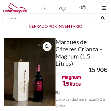
0
0
CERRADO POR INVENTARIO
Marqués de
Cáceres Crianza –
Magnum (1,5
Litros)
15,90
€
Envío calidad garantizada 2 a
7 días