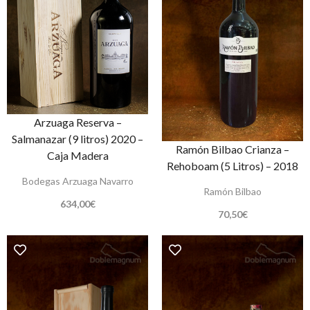
Arzuaga Reserva –
Salmanazar (9 litros) 2020 –
Ramón Bilbao Crianza –
Caja Madera
Rehoboam (5 Litros) – 2018
Bodegas Arzuaga Navarro
Ramón Bilbao
634,00
€
70,50
€