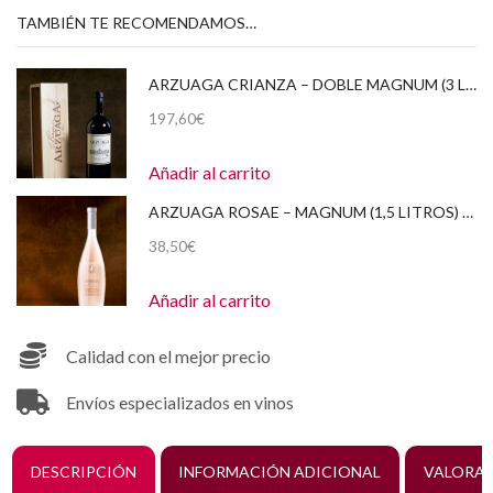
TAMBIÉN TE RECOMENDAMOS…
ARZUAGA CRIANZA – DOBLE MAGNUM (3 LITROS) 2017 CAJA DE MADERA
197,60
€
Añadir al carrito
ARZUAGA ROSAE – MAGNUM (1,5 LITROS) – 2020 EN CAJA DE MADERA
38,50
€
Añadir al carrito
Calidad con el mejor precio
Envíos especializados en vinos
DESCRIPCIÓN
INFORMACIÓN ADICIONAL
VALORAC