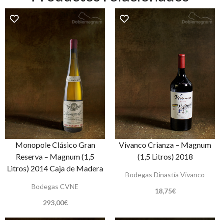
Monopole Clásico Gran
Vivanco Crianza – Magnum
Reserva – Magnum (1,5
(1,5 Litros) 2018
Litros) 2014 Caja de Madera
Bodegas Dinastía Vivanco
Bodegas CVNE
18,75
€
293,00
€