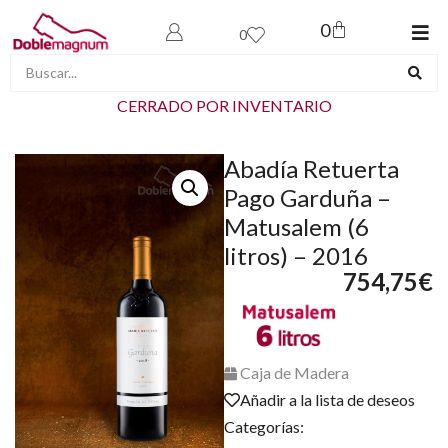
0
0
CERRADO POR INVENTARIO
Abadía Retuerta
Pago Garduña –
Matusalem (6
litros) – 2016
754,75
€
Caja de Madera
Añadir a la lista de deseos
Categorías: