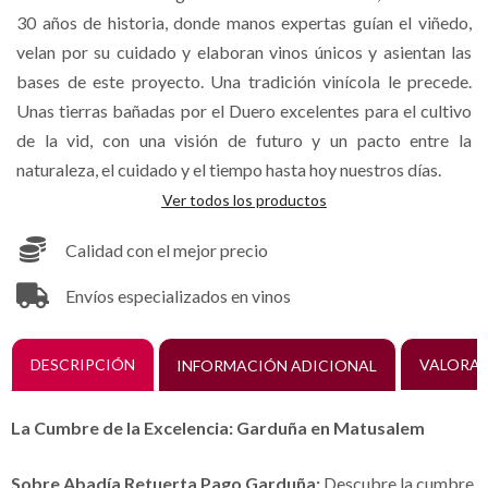
30 años de historia, donde manos expertas guían el viñedo,
velan por su cuidado y elaboran vinos únicos y asientan las
bases de este proyecto. Una tradición vinícola le precede.
Unas tierras bañadas por el Duero excelentes para el cultivo
de la vid, con una visión de futuro y un pacto entre la
naturaleza, el cuidado y el tiempo hasta hoy nuestros días.
Ver todos los productos
Calidad con el mejor precio
Envíos especializados en vinos
DESCRIPCIÓN
INFORMACIÓN ADICIONAL
VALORAC
La Cumbre de la Excelencia: Garduña en Matusalem
Sobre Abadía Retuerta Pago Garduña:
Descubre la cumbre