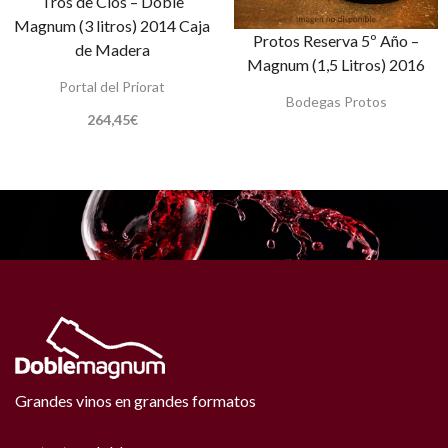
Tros de Clos – Doble
Magnum (3 litros) 2014 Caja
Protos Reserva 5º Año –
de Madera
Magnum (1,5 Litros) 2016
Portal del Priorat
Bodegas Protos
264,45
€
Grandes vinos en grandes formatos