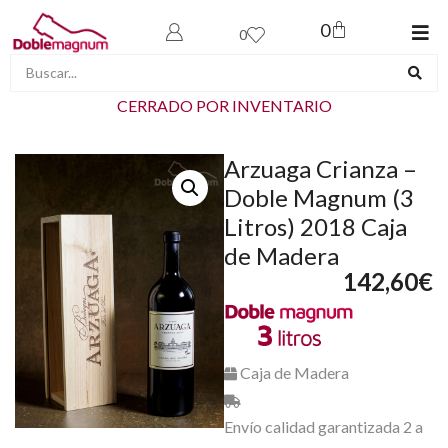
0
0
CERRADO POR INVENTARIO
Arzuaga Crianza –
Doble Magnum (3
Litros) 2018 Caja
de Madera
142,60
€
Caja de Madera
Envío calidad garantizada 2 a