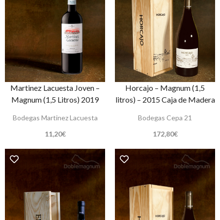
Martinez Lacuesta Joven –
Horcajo – Magnum (1,5
Magnum (1,5 Litros) 2019
litros) – 2015 Caja de Madera
Bodegas Martinez Lacuesta
Bodegas Cepa 21
11,20
€
172,80
€