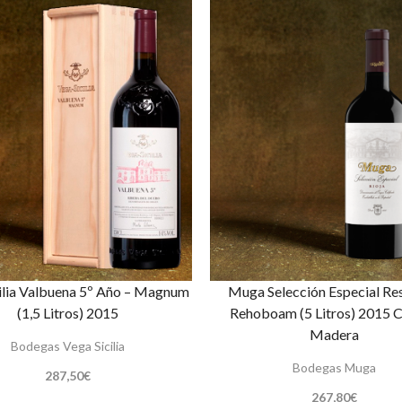
ilia Valbuena 5º Año – Magnum
Muga Selección Especial Re
(1,5 Litros) 2015
Rehoboam (5 Litros) 2015 C
Madera
Bodegas Vega Sicilia
Bodegas Muga
287,50
€
267,80
€