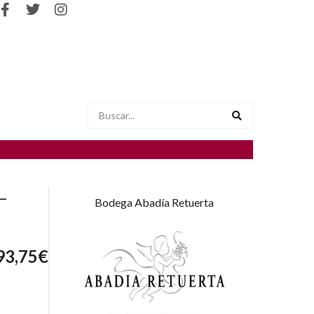
–
Bodega Abadía Retuerta
93,75
€