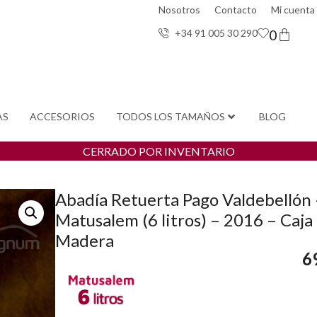
Nosotros
Contacto
Mi cuenta
0
+34 91 005 30 29
0
AS
ACCESORIOS
TODOS LOS TAMAÑOS
BLOG
CERRADO POR INVENTARIO
Abadía Retuerta Pago Valdebellón 
Matusalem (6 litros) – 2016 – Caja
Madera
6