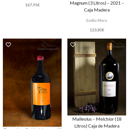
Magnum (3 Litros) – 2021 –
167,95
€
Caja Madera
Emilio Moro
123,80
€
Malleolus – Melchior (18
Litros) Caja de Madera