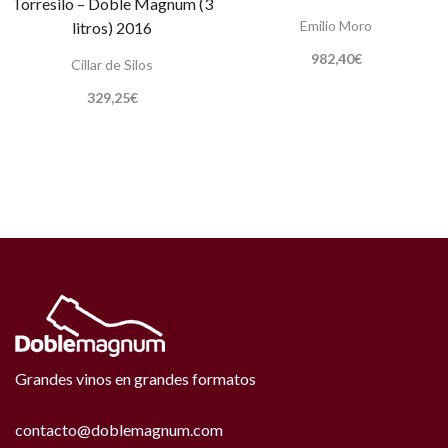
Torresilo – Doble Magnum (3
Emilio Moro
litros) 2016
982,40
€
Cillar de Silos
329,25
€
Grandes vinos en grandes formatos
contacto@doblemagnum.com