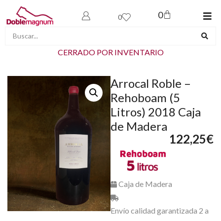
0
0
CERRADO POR INVENTARIO
Arrocal Roble –
Rehoboam (5
Litros) 2018 Caja
de Madera
122,25
€
Caja de Madera
Envío calidad garantizada 2 a