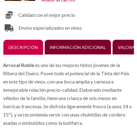
Calidad con el mejor precio
Envíos especializados en vinos
DESCRIPCIÓN
INFORMACIÓN ADICIONAL
VALORAC
Arrocal Roble
es uno de los mejores tintos jóvenes de la
Ribera del Duero. Posee todo el potencial de la Tinta del País
en este tipo de vinos, con una boca amplia y carnosa e
inmejorable relación precio-calidad. Elaborado mediante
viñedos de la familia, tiene una crianza de seis meses en
barricas francesas. Se disfruta ligeramente fresco (a unos 14 o
15º), y se recomienda servir con unas chuletillas de cordero
asadas o embutidos como la butifarra.