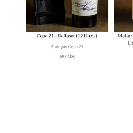
Cepa 21 – Baltasar (12 Litros)
Matarr
Li
Bodegas Cepa 21
697,10
€