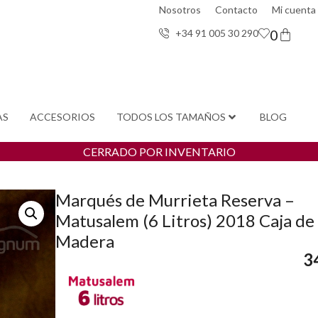
Nosotros
Contacto
Mi cuenta
0
+34 91 005 30 29
0
AS
ACCESORIOS
TODOS LOS TAMAÑOS
BLOG
CERRADO POR INVENTARIO
Marqués de Murrieta Reserva –
Matusalem (6 Litros) 2018 Caja de
Madera
3