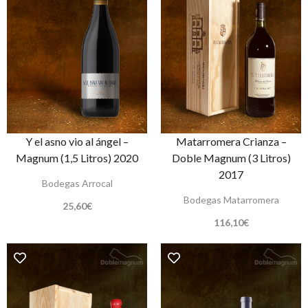
Y el asno vio al ángel –
Matarromera Crianza –
Magnum (1,5 Litros) 2020
Doble Magnum (3 Litros)
2017
Bodegas Arrocal
Bodegas Matarromera
25,60
€
116,10
€