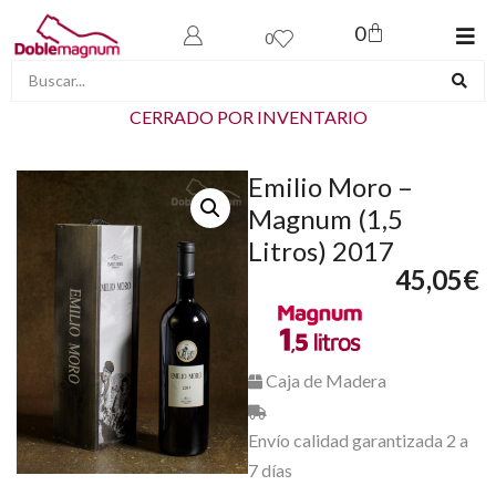
0
0
CERRADO POR INVENTARIO
Emilio Moro –
Magnum (1,5
Litros) 2017
45,05
€
Caja de Madera
Envío calidad garantizada 2 a
7 días