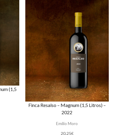
num (1,5
Finca Resalso – Magnum (1,5 Litros) –
2022
Emilio Moro
20,25
€