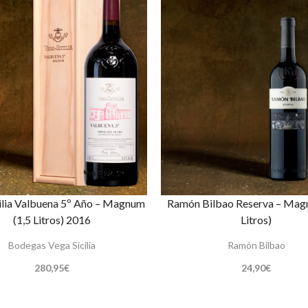
ilia Valbuena 5º Año – Magnum
Ramón Bilbao Reserva – Mag
(1,5 Litros) 2016
Litros)
Bodegas Vega Sicilia
Ramón Bilbao
280,95
€
24,90
€