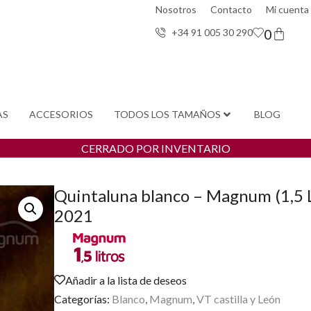
Nosotros
Contacto
Mi cuenta
0
+34 91 005 30 29
0
AS
ACCESORIOS
TODOS LOS TAMAÑOS
BLOG
CERRADO POR INVENTARIO
Quintaluna blanco – Magnum (1,5 L
2021
Añadir a la lista de deseos
Categorías:
Blanco
,
Magnum
,
VT castilla y León