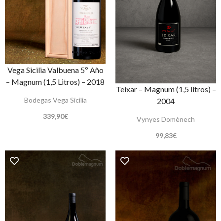
Vega Sicilia Valbuena 5º Año
– Magnum (1,5 Litros) – 2018
Teixar – Magnum (1,5 litros) –
Bodegas Vega Sicilia
2004
339,90
€
Vynyes Domènech
99,83
€