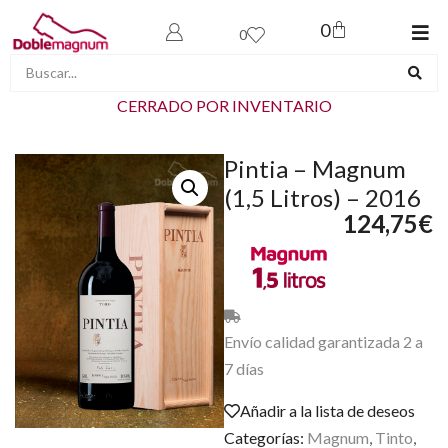
0
0
CERRADO POR INVENTARIO
Pintia – Magnum
(1,5 Litros) – 2016
124,75
€
Envío calidad garantizada 2 a
7 días
Añadir a la lista de deseos
Categorías:
Magnum
,
Tinto
,