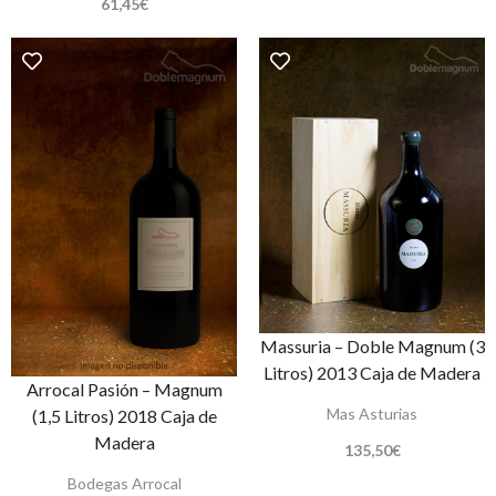
61,45
€
Massuria – Doble Magnum (3
Litros) 2013 Caja de Madera
Arrocal Pasión – Magnum
Mas Asturias
(1,5 Litros) 2018 Caja de
Madera
135,50
€
Bodegas Arrocal