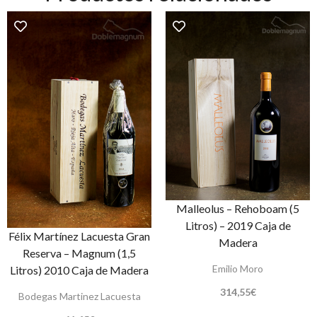
Malleolus – Rehoboam (5
Litros) – 2019 Caja de
Félix Martínez Lacuesta Gran
Madera
Reserva – Magnum (1,5
Emilio Moro
Litros) 2010 Caja de Madera
314,55
€
Bodegas Martinez Lacuesta