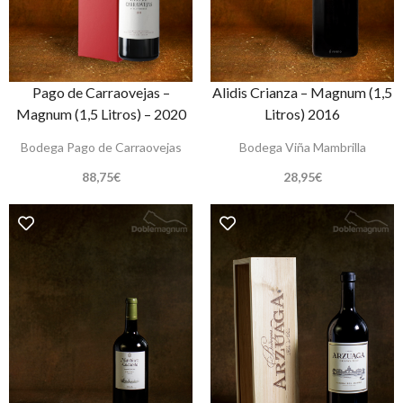
Pago de Carraovejas –
Alidis Crianza – Magnum (1,5
Magnum (1,5 Litros) – 2020
Litros) 2016
Bodega Pago de Carraovejas
Bodega Viña Mambrilla
88,75
€
28,95
€