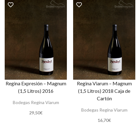
Regina Expresión – Magnum
Regina Viarum – Magnum
(1,5 Litros) 2016
(1,5 Litros) 2018 Caja de
Cartón
Bodegas Regina Viarum
Bodegas Regina Viarum
29,50
€
16,70
€