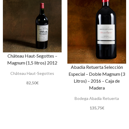
Château Haut-Segottes –
Magnum (1,5 litros) 2012
Abadía Retuerta Selección
Château Haut-Segottes
Especial – Doble Magnum (3
Litros) – 2016 – Caja de
82,50
€
Madera
Bodega Abadía Retuerta
135,75
€