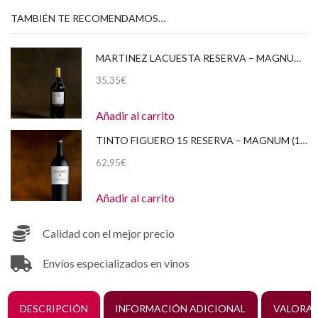
TAMBIÉN TE RECOMENDAMOS…
MARTINEZ LACUESTA RESERVA – MAGNUM (1,5 LITROS) 2010
35,35
€
Añadir al carrito
TINTO FIGUERO 15 RESERVA – MAGNUM (1,5 LITROS) 2016 CAJA DE MADERA
62,95
€
Añadir al carrito
Calidad con el mejor precio
Envíos especializados en vinos
DESCRIPCIÓN
INFORMACIÓN ADICIONAL
VALORAC