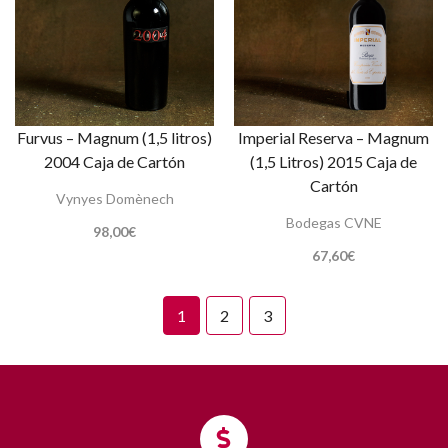
Furvus – Magnum (1,5 litros)
Imperial Reserva – Magnum
2004 Caja de Cartón
(1,5 Litros) 2015 Caja de
Cartón
Vynyes Domènech
Bodegas CVNE
98,00
€
67,60
€
1
2
3