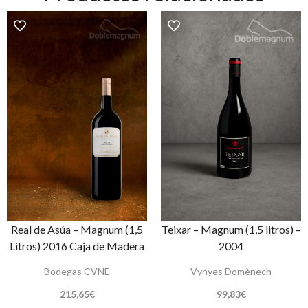
Real de Asúa – Magnum (1,5
Teixar – Magnum (1,5 litros) –
Litros) 2016 Caja de Madera
2004
Bodegas CVNE
Vynyes Domènech
215,65
€
99,83
€