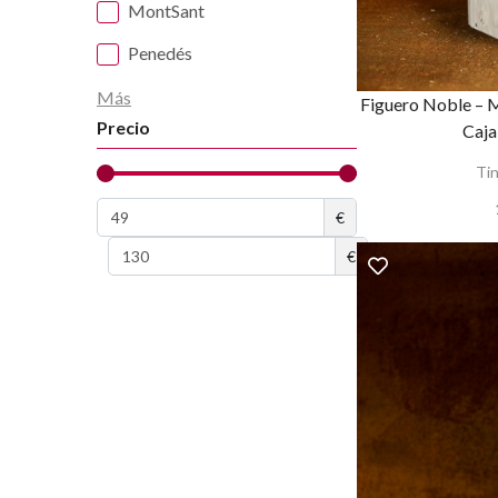
MontSant
Penedés
Más
Figuero Noble – 
Precio
Caja
Tin
€
€