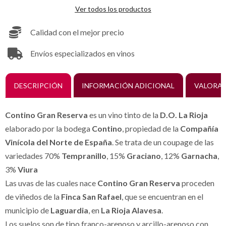
Ver todos los productos
Calidad con el mejor precio
Envíos especializados en vinos
DESCRIPCIÓN
INFORMACIÓN ADICIONAL
VALORAC
Contino Gran Reserva
es un vino tinto de la
D.O. La Rioja
elaborado por la bodega
Contino
, propiedad de la
Compañía
Vinícola del Norte de España
. Se trata de un coupage de las
variedades 70%
Tempranillo
, 15%
Graciano
, 12%
Garnacha
,
3%
Viura
Las uvas de las cuales nace
Contino Gran Reserva
proceden
de viñedos de la
Finca San Rafael
, que se encuentran en el
municipio de
Laguardia
, en
La Rioja Alavesa
.
Los suelos son de tipo franco-arenoso y arcillo-arenoso con