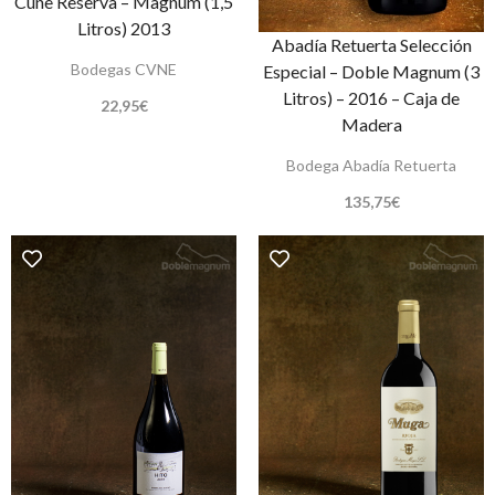
Cune Reserva – Magnum (1,5
Litros) 2013
Abadía Retuerta Selección
Bodegas CVNE
Especial – Doble Magnum (3
Litros) – 2016 – Caja de
22,95
€
Madera
Bodega Abadía Retuerta
135,75
€