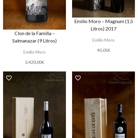
Emilio Moro – Magnum (1,5
Litros) 2017
Clon de la Familia –
Emilio Moro
Salmanazar (9 Litros)
45,05
€
Emilio Moro
3.420,00
€