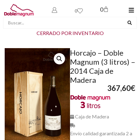
0
0
CERRADO POR INVENTARIO
Horcajo – Doble
Magnum (3 litros) –
2014 Caja de
Madera
367,60
€
Caja de Madera
Envío calidad garantizada 2 a