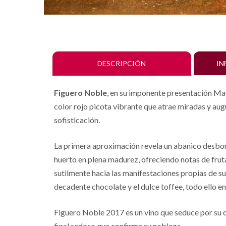
DESCRIPCIÓN
IN
Figuero Noble
, en su imponente presentación Mag
color rojo picota vibrante que atrae miradas y augu
sofisticación.
La primera aproximación revela un abanico desbord
huerto en plena madurez, ofreciendo notas de frut
sutilmente hacia las manifestaciones propias de s
decadente chocolate y el dulce toffee, todo ello 
Figuero Noble 2017 es un vino que seduce por su ca
final sedoso que confirma su nobleza.