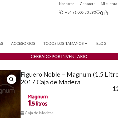
Nosotros
Contacto
Mi cuenta
0
+34 91 005 30 29
0
AS
ACCESORIOS
TODOS LOS TAMAÑOS
BLOG
CERRADO POR INVENTARIO
Figuero Noble – Magnum (1,5 Litro
2017 Caja de Madera
1
Caja de Madera