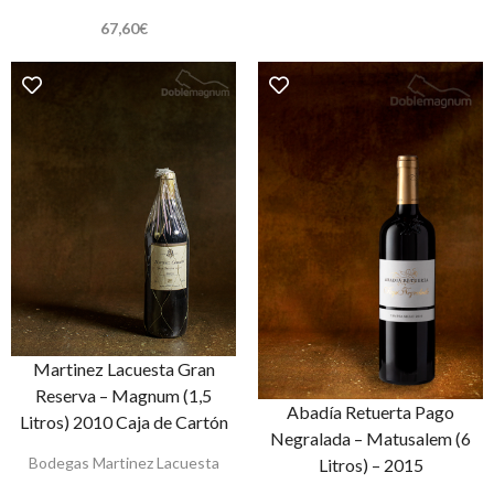
67,60
€
Martinez Lacuesta Gran
Reserva – Magnum (1,5
Abadía Retuerta Pago
Litros) 2010 Caja de Cartón
Negralada – Matusalem (6
Bodegas Martinez Lacuesta
Litros) – 2015