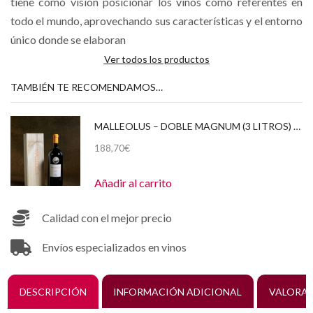
tiene como visión posicionar los vinos como referentes en
todo el mundo, aprovechando sus características y el entorno
único donde se elaboran
Ver todos los productos
TAMBIÉN TE RECOMENDAMOS…
MALLEOLUS – DOBLE MAGNUM (3 LITROS) 2021 CAJA DE MADERA
188,70
€
Añadir al carrito
Calidad con el mejor precio
Envíos especializados en vinos
DESCRIPCIÓN
INFORMACIÓN ADICIONAL
VALORAC