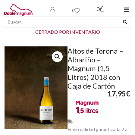
0
0
CERRADO POR INVENTARIO
Altos de Torona –
Albariño –
Magnum (1,5
Litros) 2018 con
Caja de Cartón
17,95
€
Envío calidad garantizada 2 a