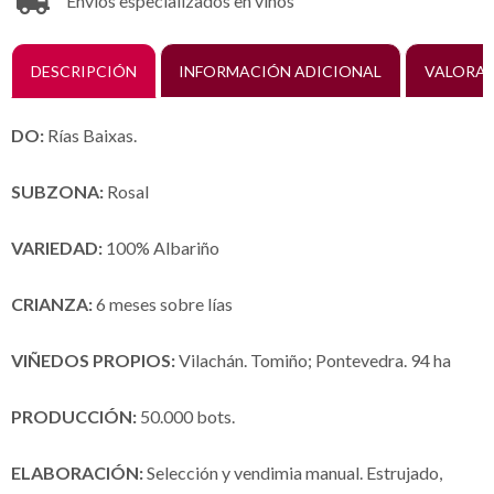
Envíos especializados en vinos
DESCRIPCIÓN
INFORMACIÓN ADICIONAL
VALORAC
DO:
Rías Baixas.
SUBZONA:
Rosal
VARIEDAD:
100% Albariño
CRIANZA:
6 meses sobre lías
VIÑEDOS PROPIOS:
Vilachán. Tomiño; Pontevedra. 94 ha
PRODUCCIÓN:
50.000 bots.
ELABORACIÓN:
Selección y vendimia manual. Estrujado,