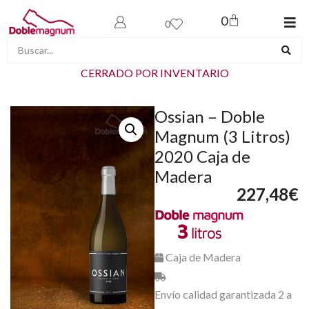
0
0
CERRADO POR INVENTARIO
Ossian – Doble
Magnum (3 Litros)
2020 Caja de
Madera
227,48
€
Caja de Madera
Envío calidad garantizada 2 a