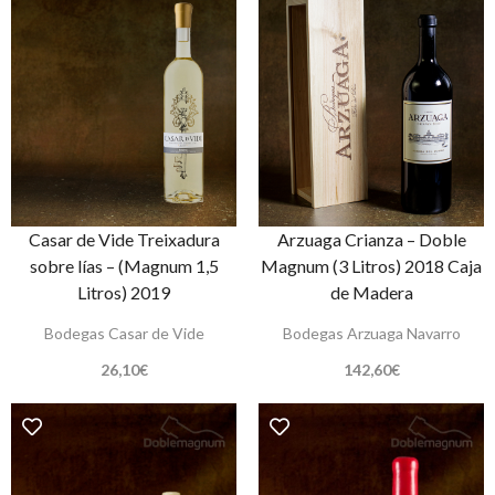
Casar de Vide Treixadura
Arzuaga Crianza – Doble
sobre lías – (Magnum 1,5
Magnum (3 Litros) 2018 Caja
Litros) 2019
de Madera
Bodegas Casar de Vide
Bodegas Arzuaga Navarro
26,10
€
142,60
€