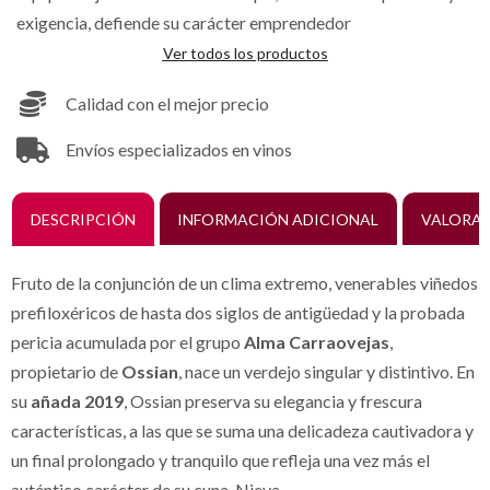
exigencia, defiende su carácter emprendedor
Ver todos los productos
Calidad con el mejor precio
Envíos especializados en vinos
DESCRIPCIÓN
INFORMACIÓN ADICIONAL
VALORAC
Fruto de la conjunción de un clima extremo, venerables viñedos
prefiloxéricos de hasta dos siglos de antigüedad y la probada
pericia acumulada por el grupo
Alma Carraovejas
,
propietario de
Ossian
, nace un verdejo singular y distintivo. En
su
añada 2019
, Ossian preserva su elegancia y frescura
características, a las que se suma una delicadeza cautivadora y
un final prolongado y tranquilo que refleja una vez más el
auténtico carácter de su cuna, Nieva.