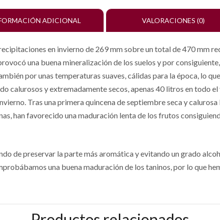
FORMACIÓN ADICIONAL
VALORACIONES (0)
ecipitaciones en invierno de 269 mm sobre un total de 470 mm re
provocó una buena mineralización de los suelos y por consiguiente, 
ambién por unas temperaturas suaves, cálidas para la época, lo que
do calurosos y extremadamente secos, apenas 40 litros en todo el ve
invierno. Tras una primera quincena de septiembre seca y calurosa 
rnas, han favorecido una maduración lenta de los frutos consiguien
do de preservar la parte más aromática y evitando un grado alco
omprobábamos una buena maduración de los taninos, por lo que he
Productos relacionados