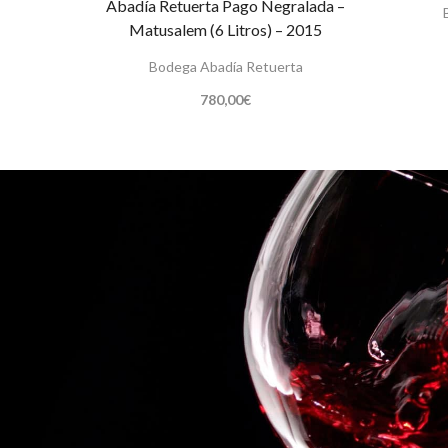
Abadía Retuerta Pago Negralada –
Matusalem (6 Litros) – 2015
Bodega Abadía Retuerta
780,00
€