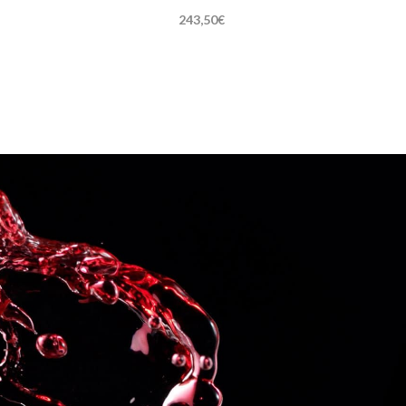
243,50
€