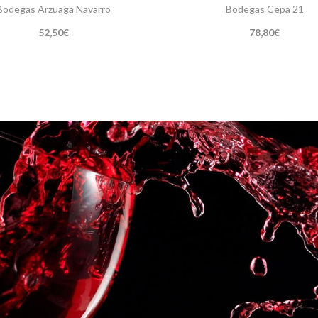
Bodegas Arzuaga Navarro
Bodegas Cepa 21
52,50
€
78,80
€