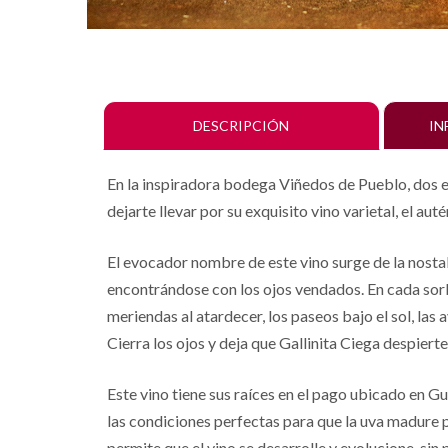
DESCRIPCIÓN
IN
En la inspiradora bodega Viñedos de Pueblo, dos enó
dejarte llevar por su exquisito vino varietal, el a
El evocador nombre de este vino surge de la nosta
encontrándose con los ojos vendados. En cada sorbo,
meriendas al atardecer, los paseos bajo el sol, las 
Cierra los ojos y deja que Gallinita Ciega despiert
Este vino tiene sus raíces en el pago ubicado en G
las condiciones perfectas para que la uva madure 
permite que el vino se desarrolle y evolucione, sin p