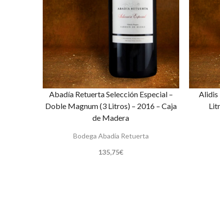
Abadía Retuerta Selección Especial –
Alidi
Doble Magnum (3 Litros) – 2016 – Caja
Lit
de Madera
Bodega Abadía Retuerta
135,75
€