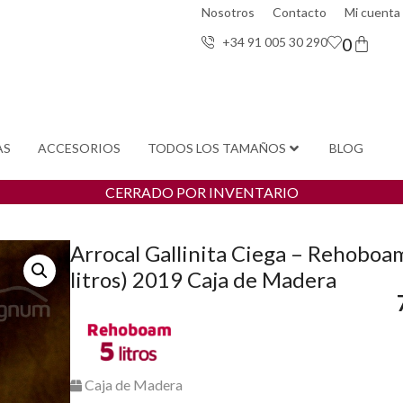
Nosotros
Contacto
Mi cuenta
0
+34 91 005 30 29
0
AS
ACCESORIOS
TODOS LOS TAMAÑOS
BLOG
CERRADO POR INVENTARIO
Arrocal Gallinita Ciega – Rehoboa
litros) 2019 Caja de Madera
Caja de Madera