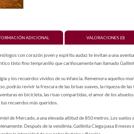
FORMACIÓN ADICIONAL
VALORACIONES (0)
logos con corazón joven y espíritu audaz te invitan a una aventura 
uténtico tinto fino tempranillo que cariñosamente han llamado Gallini
lgia y los recuerdos vividos de su infancia. Rememora aquellos mom
 podrás revivir la frescura de las brisas suaves, la riqueza de las t
aventuras en bicicleta, las risas compartidas, el amor de los abuelo
e tus recuerdos más queridos.
umiel de Mercado, a una elevada altitud de 850 metros. Los suelos a
plenamente. Después de la vendimia, Gallinita Ciega pasa 8 meses e
erder la intensidad de sus notas frutales y florales.