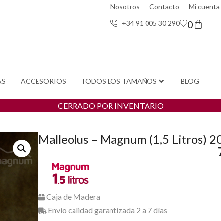
Nosotros
Contacto
Mi cuenta
0
+34 91 005 30 29
0
AS
ACCESORIOS
TODOS LOS TAMAÑOS
BLOG
CERRADO POR INVENTARIO
Malleolus – Magnum (1,5 Litros) 2
Caja de Madera
Envío calidad garantizada 2 a 7 días