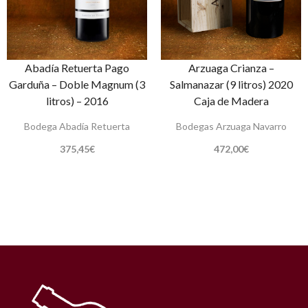
Abadía Retuerta Pago
Arzuaga Crianza –
Garduña – Doble Magnum (3
Salmanazar (9 litros) 2020
litros) – 2016
Caja de Madera
Bodega Abadía Retuerta
Bodegas Arzuaga Navarro
375,45
€
472,00
€