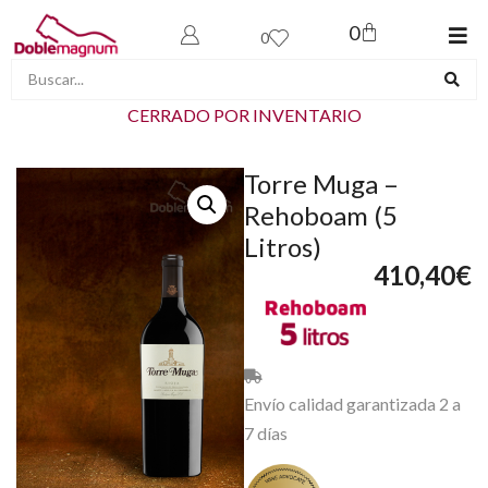
0
0
CERRADO POR INVENTARIO
Torre Muga –
Rehoboam (5
Litros)
410,40
€
Envío calidad garantizada 2 a
7 días