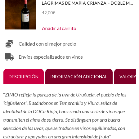
LÁGRIMAS DE MARÍA CRIANZA – DOBLE MAGNUM (3 LITROS) 2011
42,00
€
Añadir al carrito
Calidad con el mejor precio
Envíos especializados en vinos
DESCRIPCIÓN
INFORMACIÓN ADICIONAL
VALORAC
“
ZINIO refleja la pureza de la uva de Uruñuela, el pueblo de los
“cigüeñeros”. Basándonos en Tempranillo y Viura, señas de
identidad de la DOCa Rioja, han creado una serie de vinos que
transmiten el alma de su tierra. Se distinguen por una buena
selección de las uvas, que se traduce en vinos equilibrados, con
estructura y apoyados en una gran intensidad de fruta
”