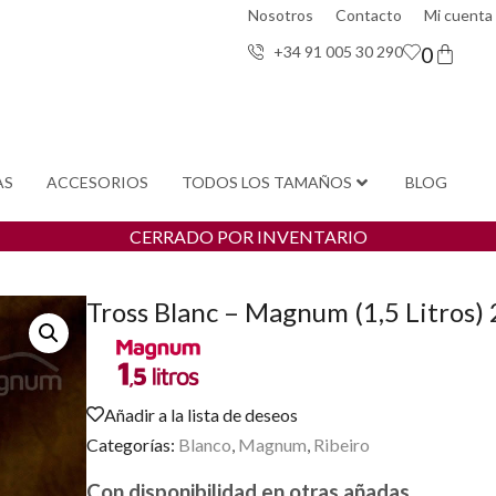
Nosotros
Contacto
Mi cuenta
0
+34 91 005 30 29
0
AS
ACCESORIOS
TODOS LOS TAMAÑOS
BLOG
CERRADO POR INVENTARIO
Tross Blanc – Magnum (1,5 Litros)
Añadir a la lista de deseos
Categorías:
Blanco
,
Magnum
,
Ribeiro
Con disponibilidad en otras añadas