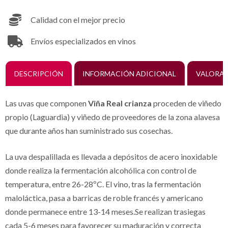
Calidad con el mejor precio
Envíos especializados en vinos
DESCRIPCIÓN
INFORMACIÓN ADICIONAL
VALORAC
Las uvas que componen
Viña Real crianza
proceden de viñedo
propio (Laguardia) y viñedo de proveedores de la zona alavesa
que durante años han suministrado sus cosechas.
La uva despalillada es llevada a depósitos de acero inoxidable
donde realiza la fermentación alcohólica con control de
temperatura, entre 26-28ºC. El vino, tras la fermentación
maloláctica, pasa a barricas de roble francés y americano
donde permanece entre 13-14 meses.Se realizan trasiegas
cada 5-6 meses para favorecer su maduración y correcta