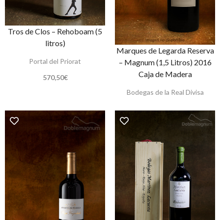
Tros de Clos – Rehoboam (5
litros)
Marques de Legarda Reserva
Portal del Priorat
– Magnum (1,5 Litros) 2016
Caja de Madera
570,50
€
Bodegas de la Real Divisa